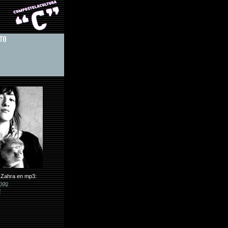
i Zahra en mp3:
ango
n