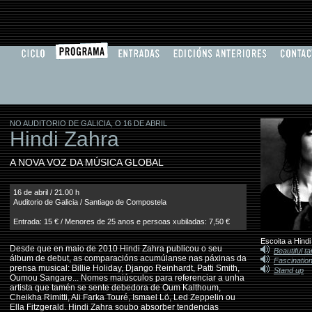
NO AUDITORIO DE GALICIA, O 16 DE ABRIL
Hindi Zahra
A NOVA VOZ DA MÚSICA GLOBAL
16 de abril / 21.00 h
Auditorio de Galicia / Santiago de Compostela
Entrada: 15 € / Menores de 25 anos e persoas xubiladas: 7,50 €
Escoita a Hind
Desde que en maio de 2010 Hindi Zahra publicou o seu
Beautiful t
álbum de debut, as comparacións acumúlanse nas páxinas da
Fascinatio
prensa musical: Billie Holiday, Django Reinhardt, Patti Smith,
Stand up
Oumou Sangare... Nomes maiúsculos para referenciar a unha
artista que tamén se sente debedora de Oum Kalthoum,
Cheikha Rimitti, Ali Farka Touré, Ismael Lö, Led Zeppelin ou
Ella Fitzgerald. Hindi Zahra soubo absorber tendencias