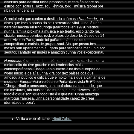
diversas para destilar unha proposta que camiña sobre os
estilos con soltura. Jazz, soul, étnica, folk... música global por
riba de tendencias.
O recipiente que contén o destilado chámase
Handmade
, un
disco que leva o pouso do seu percorrido vital. Hindi é unha
bereber nacida en Khouribga (Marrocos) en 1979. Medrou
nunha familia próxima á música e ao teatro, escoitando raï,
châabi, música bereber, rock e blues do deserto. Desde os 14
anos vive en París, onde foi gañando táboas como
compositora e corista de grupos soul. Ata que pasou tres
meses nun apartamento alugado para fabricar a man un disco
sedutor, cantado en inglés e amazigh cunha voz excepcional.
Handmade
é unha combinación da delicadeza da chanson, a
melancolía da rive gauche e as tendencias máis
contemporáneas. Chegou ao número 2 na lista europea de
world music e de aí a unha xira por dez países coa que
amosou a público e crítica que é moito máis que a cantante de
moda en Europa. Así o ve Juanjo Peña, da revista
B! Ritmos
:
"Chega Hindi e amósanos, con abafadora naturalidade, que
nin mesturas, nin músicas do mundo, nin mestizaxes... que
todo é o que son, que todo isto é o que hai. Unha amazigh
marroquí francesa. Unha personalidade capaz de crear
identidade propia".
Visita a web oficial de
Hindi Zahra