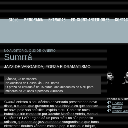
NO AUDITORIO, O 23 DE XANEIRO
Sumrrá
JAZZ DE VANGARDA, FORZA E DRAMATISMO
Sábado, 23 de xaneiro
No Auditorio de Galicia, ás 21:00 horas
O prezo da entrada é de 15 euros, con descontos do 50% para
menores de 25 anos e persoas xubiladas
Escoita a Sumr
Sumrrá
celebra o seu décimo aniversario presentando novo
Chanzo
disco, o cuarto, que gravaron na sala Nasa e co que apostan
Intruso
de novo polo son acústico, espido e cru. Con este novo
Nature Win
traballo, o trío composto por Xacobe Martínez Antelo, Manuel
Gutiérrez e LAR Legido dá un paso máis na súa proposta
artística, que parte do jazz europeo e vangardista e que toma
elementos doutros xéneros como o pop, o rock ou o folque,