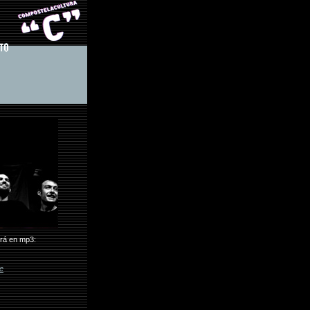
rá en mp3:
e