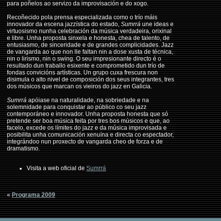
para poñelos ao servizo da improvisación e do xogo.
Recoñecido pola prensa especializada como o trío máis
innovador da escena jazzística do estado,
Sumrrá
une ideas e
virtuosismo nunha celebración da música verdadeira, orixinal
e libre. Unha proposta sinxela e honesta, chea de talento, de
entusiasmo, de sinceridade e de grandes complicidades. Jazz
de vangarda ao que non lle faltan nin a dose xusta de técnica,
nin o lirismo, nin o swing. O seu impresionante directo é o
resultado dun traballo esixente e comprometido dun trío de
fondas convicións artísticas. Un grupo cuxa frescura non
disimula o alto nivel de composición dos seus integrantes, tres
dos músicos que marcan os vieiros do jazz en Galicia.
Sumrrá
apóiase na naturalidade, na sobriedade e na
solemnidade para conquistar ao público co seu jazz
contemporáneo e innovador. Unha proposta honesta que só
pretende ser boa música feita por tres bos músicos e que, ao
facelo, excede os límites do jazz e da música improvisada e
posibilita unha comunicación xenuína e directa co espectador,
integrándoo nun proxecto de vangarda cheo de forza e de
dramatismo.
Visita a web oficial de
Sumrrá
«
Programa 2009